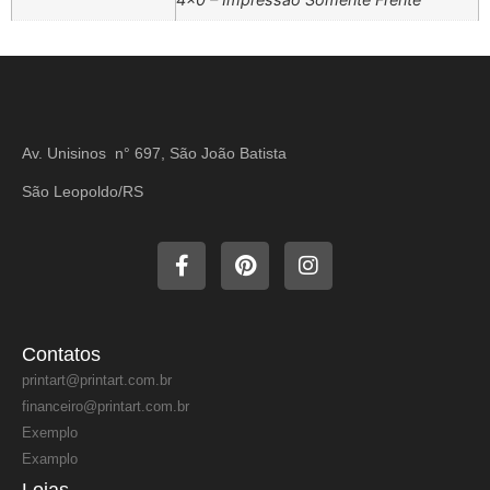
Av. Unisinos n° 697, São João Batista
São Leopoldo/RS
Contatos
printart@printart.com.br
financeiro@printart.com.br
Exemplo
Examplo
Lojas