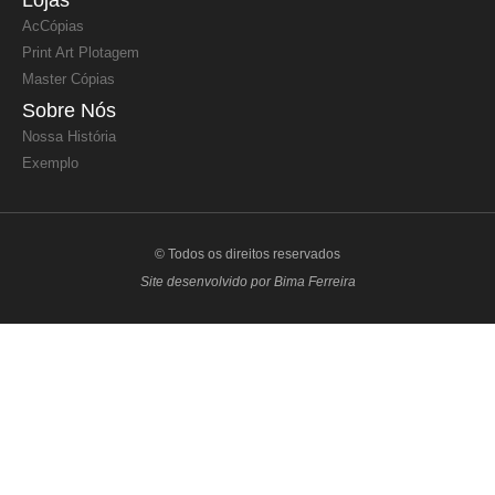
AcCópias
Print Art Plotagem
Master Cópias
Sobre Nós
Nossa História
Exemplo
© Todos os direitos reservados
Site desenvolvido por Bima Ferreira